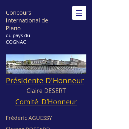
Concours
International de
Piano
du pays du
COGNAC
Présidente D'Honneur
Claire DESERT
Comité D’Honneur
Frédéric AGUESSY