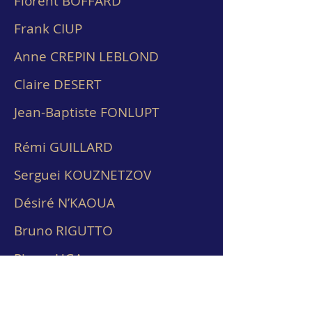
Florent BOFFARD
Frank CIUP
Anne CREPIN LEBLOND
Claire DESERT
Jean-Baptiste FONLUPT
Rémi GUILLARD
Serguei KOUZNETZOV
Désiré N’KAOUA
Bruno RIGUTTO
Pierre UGA
Conseil Pédagogique
Nicole BERTHOU