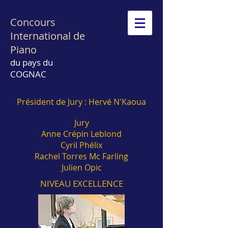
Concours
International de
Piano
du pays du
COGNAC
Président de Jury : Hervé N'Kaoua
Jury
Anne Crépin Leblond
Cyril
Phélix
Rachel
Torres Mc Farling
Julien Opic
NIVEAU EXCELLENCE