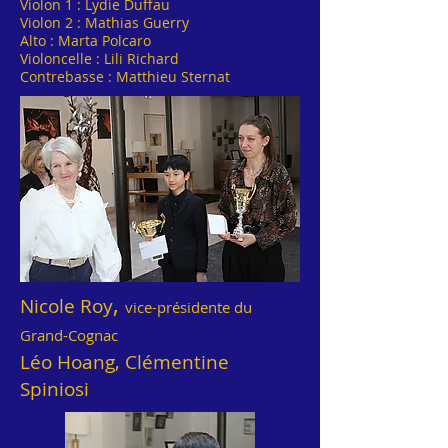
Violon 1 : Lydie Duffau
Violon 2 : Mathias Guerry
Alto : Marta Polcaro
Violoncelle : Lili Richard
Contrebasse : Matthieu Sternat
,
Nicole Roy
vice-présidente du
Grand-Cognac
Léo Hoang, Clémentine
Spiniosi