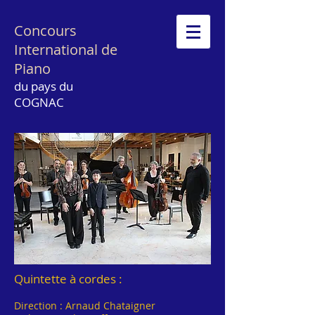
Concours
International de
Piano
du pays du
COGNAC
Quintette à cordes :
Direction : Arnaud Chataigner